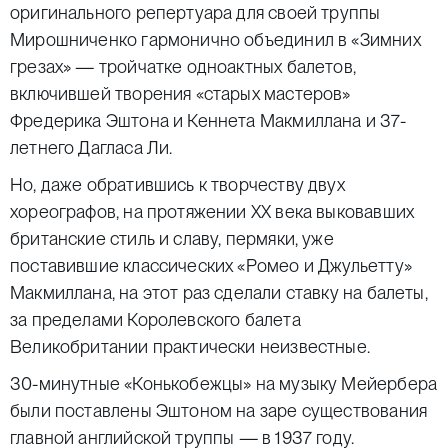
оригинального репертуара для своей труппы
Мирошниченко гармонично объединил в «Зимних
грезах» — тройчатке одноактных балетов,
включившей творения «старых мастеров»
Фредерика Эштона и Кеннета Макмиллана и 37-
летнего Дагласа Ли.
Но, даже обратившись к творчеству двух
хореографов, на протяжении ХХ века выковавших
британские стиль и славу, пермяки, уже
поставившие классических «Ромео и Джульетту»
Макмиллана, на этот раз сделали ставку на балеты,
за пределами Королевского балета
Великобритании практически неизвестные.
30-минутные «Конькобежцы» на музыку Мейербера
были поставлены Эштоном на заре существования
главной английской труппы — в 1937 году.