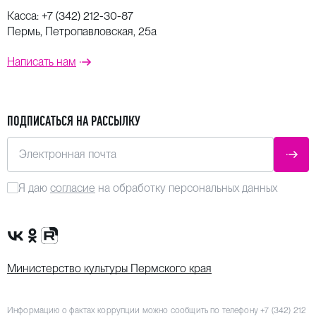
Касса:
+7 (342) 212-30-87
Пермь, Петропавловская, 25а
Написать нам
ПОДПИСАТЬСЯ НА РАССЫЛКУ
Электронная почта
ОТПР
Я даю
согласие
на обработку персональных данных
Сообщество VK
Группа в одноклассниках
Канал Rutube
Министерство культуры Пермского края
Информацию о фактах коррупции можно сообщить по телефону
+7 (342) 212