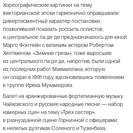
Хореографические картинки на тему
викторианской эпохи гармонично оправдывали
дивертисментный характер постановки,
позволявшей показать россыпь солистов,
а центральное па де де предназначалось для юной
Марго Фонтейн с великим актером Робертом
Хелпменом. «Зимние грезы», тоже выросшие
из центрального па де де, напротив, были одной
из последних работ Макмиллана, которую
он создал в 1991 году, вдохновившись появлением
в труппе Ирека Мухамедова.
Балет на аранжированные фортепианную музыку
Чайковского и русские народные песни — набор
камерных сцен на тему «Трех сестер»:
в разнузданной сцене Горничной с офицерами,
в нелепых дуэтиках Соленого и Тузенбаха,