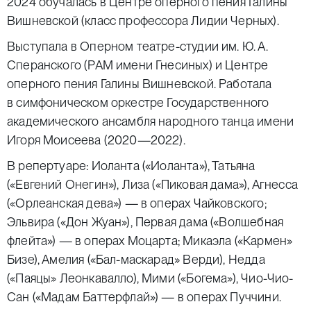
2024 обучалась в Центре оперного пения Галины
Вишневской (класс профессора Лидии Черных).
Выступала в Оперном театре-студии им. Ю. А.
Сперанского (РАМ имени Гнесиных) и Центре
оперного пения Галины Вишневской. Работала
в симфоническом оркестре Государственного
академического ансамбля народного танца имени
Игоря Моисеева (2020—2022).
В репертуаре: Иоланта («Иоланта»), Татьяна
(«Евгений Онегин»), Лиза («Пиковая дама»), Агнесса
(«Орлеанская дева») — в операх Чайковского;
Эльвира («Дон Жуан»), Первая дама («Волшебная
флейта») — в операх Моцарта; Микаэла («Кармен»
Бизе), Амелия («Бал-маскарад» Верди), Недда
(«Паяцы» Леонкавалло), Мими («Богема»), Чио-Чио-
Сан («Мадам Баттерфлай») — в операх Пуччини.