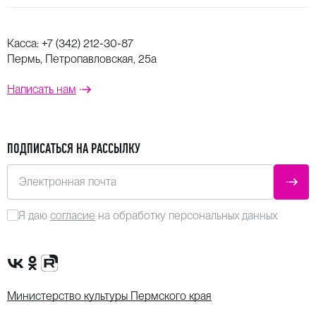
Касса:
+7 (342) 212-30-87
Пермь, Петропавловская, 25а
Написать нам
ПОДПИСАТЬСЯ НА РАССЫЛКУ
Электронная почта
ОТПР
Я даю
согласие
на обработку персональных данных
Сообщество VK
Группа в одноклассниках
Канал Rutube
Министерство культуры Пермского края