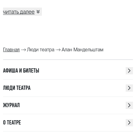
псалмов» на музыку Стравинского и Passion
читать далее
Дюсапена (Дягилевский фестиваль).
Главная
Люди театра
Алан Мандельштам
АФИША И БИЛЕТЫ
ЛЮДИ ТЕАТРА
ЖУРНАЛ
О ТЕАТРЕ