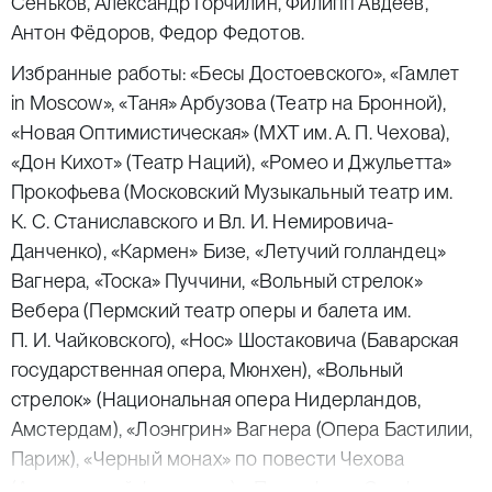
Сеньков, Александр Горчилин, Филипп Авдеев,
Антон Фёдоров, Федор Федотов.
Избранные работы: «Бесы Достоевского», «Гамлет
in Moscow», «Таня» Арбузова (Театр на Бронной),
«Новая Оптимистическая» (МХТ им. А. П. Чехова),
«Дон Кихот» (Театр Наций), «Ромео и Джульетта»
Прокофьева (Московский Музыкальный театр им.
К. С. Станиславского и Вл. И. Немировича-
Данченко), «Кармен» Бизе, «Летучий голландец»
Вагнера, «Тоска» Пуччини, «Вольный стрелок»
Вебера (Пермский театр оперы и балета им.
П. И. Чайковского), «Нос» Шостаковича (Баварская
государственная опера, Мюнхен), «Вольный
стрелок» (Национальная опера Нидерландов,
Амстердам), «Лоэнгрин» Вагнера (Опера Бастилии,
Париж), «Черный монах» по повести Чехова
(Авиньонский фестиваль), «Персефона. Симфония