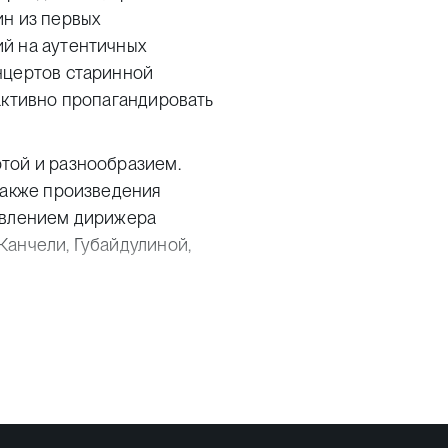
ин из первых
й на аутентичных
нцертов старинной
активно пропагандировать
той и разнообразием.
также произведения
равлением дирижера
Канчели, Губайдулиной,
 давно ушедших веков
овен, Шуберт,
ро уделяет церковной
ническим оркестром им.