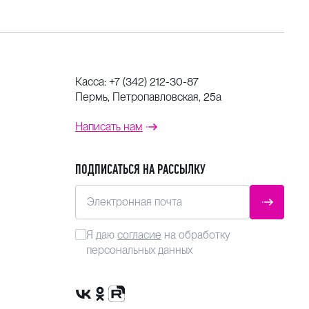
Касса:
+7 (342) 212-30-87
Пермь, Петропавловская, 25а
Написать нам
ПОДПИСАТЬСЯ НА РАССЫЛКУ
Электронная почта
ОТПРАВ
Я даю
согласие
на обработку
персональных данных
Сообщество VK
Группа в одноклассниках
Канал Rutube