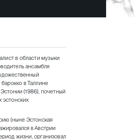
алист в области музыки
оводитель ансамбля
 художественный
барокко в Таллине
 Эстонии (1986), почетный
х эстонских
рию (ныне Эстонская
тажировался в Австрии
период жизни, организовал