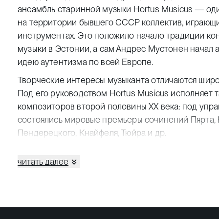
ансамбль старинной музыки Hortus Musicus — од
на территории бывшего СССР коллектив, играющи
инструментах. Это положило начало традиции ко
музыки в Эстонии, а сам Андрес Мустонен начал 
идею аутентизма по всей Европе.
Творческие интересы музыканта отличаются широ
Под его руководством Hortus Musicus исполняет 
композиторов второй половины ХХ века: под уп
состоялись мировые премьеры сочинений Пярта, 
Пендерецкого, Кнайфеля, Тюйра и др.
В то же время в его репертуаре с композиторами
читать далее
и авторами наших дней соседствуют Моцарт, Бетх
Мендельсон, Брамс и др. Особое внимание маэст
музыке от эпохи барокко до наших дней.
Андрес Мустонен сотрудничает с Большим симфо