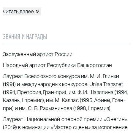
Айресе, Королевский театр в Мадриде, Театр Шатле
в Париже, Баварская государственная опера
читать далее
в Мюнхене, Немецкая опера в Берлине, Берлинская
государственная опера, Гамбургская
государственная опера, театр Реджио в Парме,
ЗВАНИЯ И НАГРАДЫ
театр Комунале во Флоренции, театр Реджио
и Массимо в Турине, афинский зал Мегарон
Заслуженный артист России
в Афинах, Эн-Эйч-Кей-холл в Токио.
Народный артист Республики Башкортостан
В обширном репертуаре певца: партии Бориса
Лауреат Всесоюзного конкурса им. М. И. Глинки
(«Борис Годунов»), Аттилы («Аттила»),
(1991) и международных конкурсов: Unisa Transnet
Филиппа II («Дон Карлос»), Захарии («Набукко»),
(1994, Претория, Гран-при), им. Ф. И. Шаляпина (1994,
Банко («Макбет»), Фиеско («Симон Бокканегра»),
Казань, I премия), им. М. Каллас (1995, Афины, Гран-
Дон Кихота («Дон Кихот»), Мефистофеля («Фауст»),
при) и им. С. В. Рахманинова (1998, I премия)
Кочубея («Мазепа»), Дон Жуана и Лепорелло («Дон
Жуан») и др.
Лауреат Национальной оперной премии «Онегин»
(2019) в номинации «Мастер сцены» за исполнение
Среди выдающихся дирижеров, с которыми