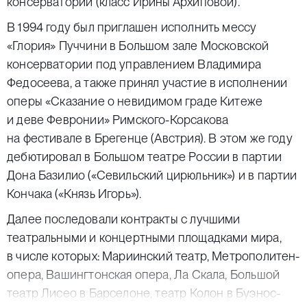
консерватории (класс Ирины Архиповой).
В 1994 году был приглашен исполнить мессу
«Глория» Пуччини в Большом зале Московской
консерватории под управлением Владимира
Федосеева, а также принял участие в исполнении
оперы «Сказание о невидимом граде Китеже
и деве Февронии» Римского-Корсакова
на фестивале в Брегенце (Австрия). В этом же году
дебютировал в Большом театре России в партии
Дона Базилио («Севильский цирюльник») и в партии
Кончака («Князь Игорь»).
Далее последовали контракты с лучшими
театральными и концертными площадками мира,
в числе которых: Мариинский театр, Метрополитен-
опера, Вашингтонская опера, Ла Скала, Большой
театр Лисео в Барселоне, театр Колон в Буэнос-