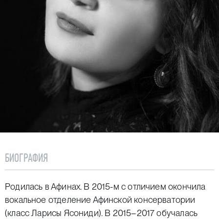
БИОГРАФИЯ
Родилась в Афинах. В 2015-м с отличием окончила
вокальное отделение Афинской консерватории
(класс Ларисы Ясониди). В 2015–2017 обучалась