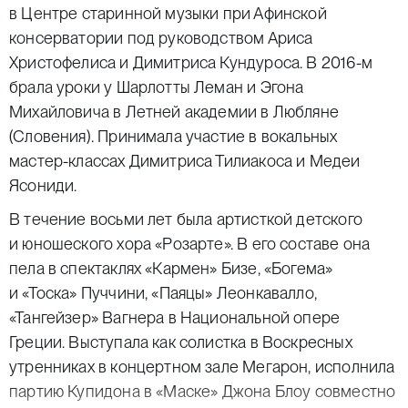
в Центре старинной музыки при Афинской
консерватории под руководством Ариса
Христофелиса и Димитриса Кундуроса. В 2016-м
брала уроки у Шарлотты Леман и Эгона
Михайловича в Летней академии в Любляне
(Словения). Принимала участие в вокальных
мастер-классах Димитриса Тилиакоса и Медеи
Ясониди.
В течение восьми лет была артисткой детского
и юношеского хора «Розарте». В его составе она
пела в спектаклях «Кармен» Бизе, «Богема»
и «Тоска» Пуччини, «Паяцы» Леонкавалло,
«Тангейзер» Вагнера в Национальной опере
Греции. Выступала как солистка в Воскресных
утренниках в концертном зале Мегарон, исполнила
партию Купидона в «Маске» Джона Блоу совместно