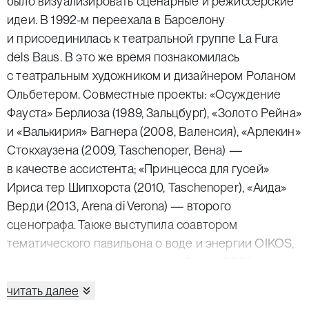
было визуализировать сценарные и режиссерские
идеи. В 1992-м переехала в Барселону
и присоединилась к театральной группе La Fura
dels Baus. В это же время познакомилась
с театральным художником и дизайнером Роланом
Ольбетером. Совместные проекты: «Осуждение
Фауста» Берлиоза (1989, Зальцбург), «Золото Рейна»
и «Валькирия» Вагнера (2008, Валенсия), «Арлекин»
Стокхаузена (2009, Taschenoper, Вена) —
в качестве ассистента; «Принцесса для гусей»
Ириса тер Шипхорста (2010, Taschenoper), «Аида»
Верди (2013, Arena di Verona) — второго
сценографа. Также выступила соавтором
тематического павильона о воде и энергии OIKOS,
представленного на выставке «Экспо-2008»
в Сарагосе.
читать далее
Совместные работы с видеографиком Франком