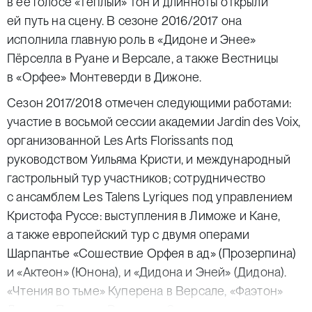
в ее голосе «теплый» тон и длинноты открыли
ей путь на сцену. В сезоне 2016/2017 она
исполнила главную роль в «Дидоне и Энее»
Пёрселла в Руане и Версале, а также Вестницы
в «Орфее» Монтеверди в Дижоне.
Сезон 2017/2018 отмечен следующими работами:
участие в восьмой сессии академии Jardin des Voix,
организованной Les Arts Florissants под
руководством Уильяма Кристи, и международный
гастрольный тур участников; сотрудничество
с ансамблем Les Talens Lyriques под управлением
Кристофа Руссе: выступления в Лиможе и Кане,
а также европейский тур с двумя операми
Шарпантье «Сошествие Орфея в ад» (Прозерпина)
и «Актеон» (Юнона), и «Дидона и Эней» (Дидона).
«Чтения во тьме» Куперена в Версале, «Фаэтон»
Люлли в Перми и Версале, «Землетрясение»