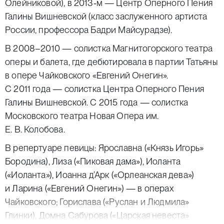
Олейниковой), в 2013‑м — Центр Оперного Пения
Галины Вишневской (класс заслуженного артиста
России, профессора Бадри Майсурадзе).
В 2008–2010 — солистка Магнитогорского театра
оперы и балета, где дебютировала в партии Татьяны
в опере Чайковского «Евгений Онегин».
С 2011 года — солистка Центра Оперного Пения
Галины Вишневской. С 2015 года — солистка
Московского театра Новая Опера им.
Е. В. Колобова.
В репертуаре певицы: Ярославна («Князь Игорь»
Бородина), Лиза («Пиковая дама»), Иоланта
(«Иоланта»), Иоанна д’Арк («Орлеанская дева»)
и Ларина («Евгений Онегин») — в операх
Чайковского; Горислава («Руслан и Людмила»
Глинки), Домна Сабурова («Царская невеста»