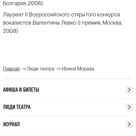
Сотрудничала с Метрополитен-опера (Нью-Йорк).
Болгария, 2006).
Принимала участие в международных фестивалях
Лауреат II Всероссийского открытого конкурса
Мстислава Ростроповича в Баку и Оренбурге,
вокалистов Валентины Левко (I премия, Москва,
«Шелковый путь» в Астане, «Дыхание Байкала»
2008)
в Иркутске, «Парад звезд в оперном»
в Красноярске и в проекте «Молодежные оперные
ассамблеи» в Буссето (Италия).
Главная
Люди театра
Ирина Морева
АФИША И БИЛЕТЫ
ЛЮДИ ТЕАТРА
ЖУРНАЛ