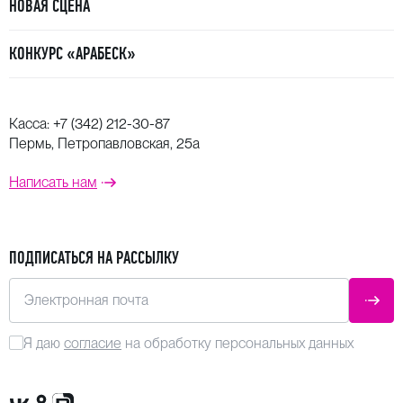
и Республике Корея. Участвовала в церемонии
НОВАЯ СЦЕНА
открытия Конкурса им. Марии Каллас в Сан-Паулу
(Бразилия, 2011), а также в Оперном фестивале
КОНКУРС «АРАБЕСК»
в Хайденхайме (Германия, 2019).
Касса:
+7 (342) 212-30-87
Пермь, Петропавловская, 25а
Написать нам
ПОДПИСАТЬСЯ НА РАССЫЛКУ
Электронная почта
ОТПР
Я даю
согласие
на обработку персональных данных