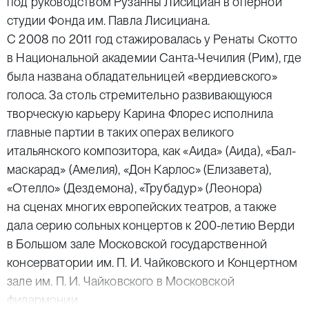
под руководством Рузанны Лисициан в оперной
студии Фонда им. Павла Лисициана.
С 2008 по 2011 год стажировалась у Ренаты Скотто
в Национальной академии Санта-Чечилия (Рим), где
была названа обладательницей «вердиевского»
голоса. За столь стремительно развивающуюся
творческую карьеру Карина Флорес исполнила
главные партии в таких операх великого
итальянского композитора, как «Аида» (Аида), «Бал-
маскарад» (Амелия), «Дон Карлос» (Елизавета),
«Отелло» (Дездемона), «Трубадур» (Леонора)
на сценах многих европейских театров, а также
дала серию сольных концертов к 200-летию Верди
в Большом зале Московской государственной
консерватории им. П. И. Чайковского и Концертном
зале им. П. И. Чайковского в Московской
филармонии.