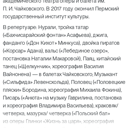
академического театра оперы и балета им.
П. И. Чайковского. В 2017 году окончил Пермский
государственный институт культуры.
В репертуаре: Нурали, тройка татар
(«Бахчисарайский фонтан» Асафьева), джига,
фанданго («Дон Кихот» Минкуса), двойка пиратов
(«Корсар» Адана), вальс («Лебединое озеро»,
постановка Наталии Макаровой), Паяц, китайский
танец («Щелкунчик», хореография Василия
Вайнонена) — в балетах Чайковского; Музыкант
(«Сильфида» Левенсхольда), Половец («Половецкие
пляски» Бородина, хореография Михаила Фокина),
Писарь («Анюта» на музыку Гаврилина, постановка
и хореография Владимира Васильева), краковяк/
четверка, мазурка/ четверка («Польский бал»
из оперы Глинки «Жизнь за царя», хореография
Сергея Кореня и Андрея Лопухова), двойка курдов