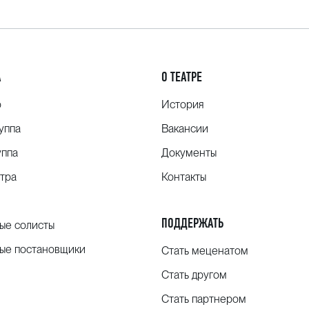
 земле» Малера
в Опера-Комик.
А
О ТЕАТРЕ
о
История
уппа
Вакансии
уппа
Документы
тра
Контакты
ПОДДЕРЖАТЬ
ые солисты
ые постановщики
Стать меценатом
Стать другом
Стать партнером