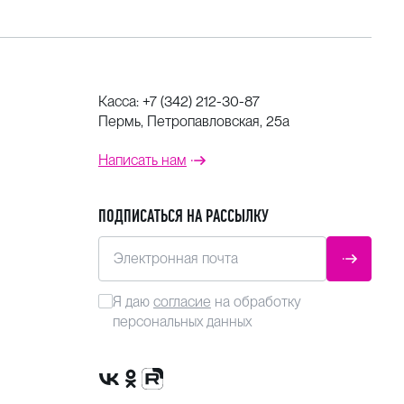
Касса:
+7 (342) 212-30-87
Пермь, Петропавловская, 25а
Написать нам
ПОДПИСАТЬСЯ НА РАССЫЛКУ
Электронная почта
ОТПРАВ
Я даю
согласие
на обработку
персональных данных
Сообщество VK
Группа в одноклассниках
Канал Rutube