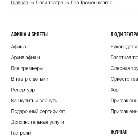
Главная
Люди театра
Леа Троменшлагер
совместные концерты с Ensemble Cairn, «Песнь о
с Оркестром Нормандии, «Четверг» Штокхаузена 
АФИША И БИЛЕТЫ
ЛЮДИ ТЕАТР
Афиша
Руководств
Архив афиши
Балетная тр
Все премьеры
Оперная тр
В театр с детьми
Оркестр теа
Репертуар
Хор
Как купить и вернуть
Приглашенн
Подарочный сертификат
Приглашенн
Дополнительные услуги
ЖУРНАЛ
Гастроли