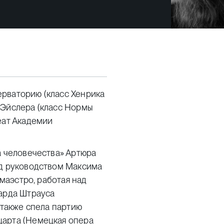
рваторию (класс Хенрика
 Эйслера (класс Нормы
еат Академии
а человечества» Артюра
од руководством Максима
 маэстро, работая над
харда Штрауса
 также спела партию
царта (Немецкая опера