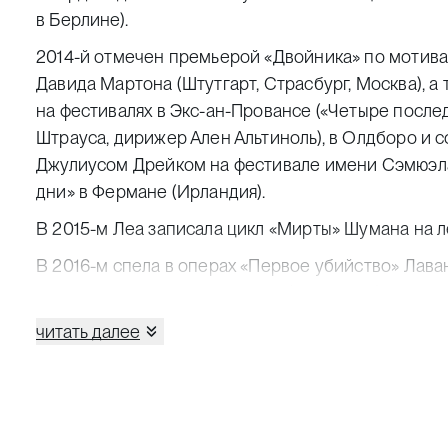
в Берлине).
2014-й отмечен премьерой «Двойника» по мотива
Давида Мартона (Штутгарт, Страсбург, Москва), а
на фестивалях в Экс-ан-Провансе («Четыре после
Штрауса, дирижер Ален Альтиноль), в Олдборо и 
Джулиусом Дрейком на фестивале имени Сэмюэл
дни» в Фермане (Ирландия).
В 2015-м Леа записала цикл «Мирты» Шумана на л
В 2016-м спела в операх «Первое убийство» Лава
«Якоб Ленц» Вольфганга Рима (Зальцбург) и была
в новом проекте Марка Дюкре «Леди Макбет», а т
читать далее
«Землетрясение» Антонио Драги совместно с Le
и Венсаном Дюместром.
В ближайших планах певицы участие в хореографич
Татьяны Жульен и Педро Гарсиа-Веласкеса (Театр