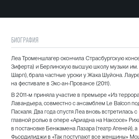
БИОГРАФИЯ
Леа Троменшлагер окончила Страсбургскую консе
Зиферта) и Берлинскую высшую школу музыки им.
Шарп), брала частные уроки у Жака Шуйона. Лаур
на фестивале в Экс-ан-Провансе (2011).
В 2011-м приняла участие в премьере «Из террор
Лавандьера, совместно с ансамблем Le Balcon п
Паскаля. Два года спустя Леа вновь встретилась с
главной ролью в опере «Ариадна на Наксосе» Ри
в постановке Бенжамена Лазара (театр Атеней), а
Фьордилиджи в «Так поступают все женщины» Мо