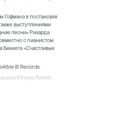
м Гофмана в постановке
 также выступлениями
дние песни» Рихарда
совместно с пианистом
а Беккета «Счастливые
ейбле B Records.
ндьера (Опера Лилля),
 приглашена выступить
акже в оратории
 Poème Harmonique
еской опере Initio
 Шайо и Опера Дижона),