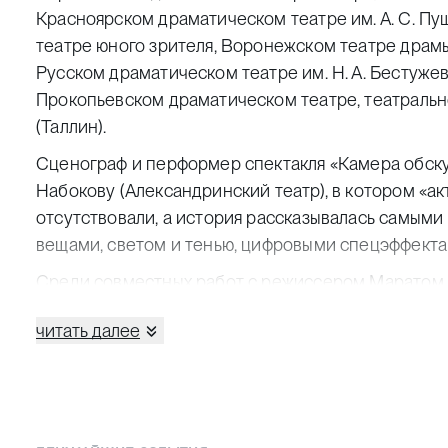
Красноярском драматическом театре им. А. С. Пу
театре юного зрителя, Воронежском театре драмы 
Русском драматическом театре им. Н. А. Бестужева
Прокопьевском драматическом театре, театральн
(Таллин).
Сценограф и перформер спектакля «Камера обск
Набокову (Александринский театр), в котором «а
отсутствовали, а история рассказывалась самым
вещами, светом и тенью, цифровыми спецэффекта
Среди совместных работ с режиссером Маратом 
сценографа и художника по костюмам: «Август. Г
читать далее
Леттс (театр «Глобус», 2011), «Теллурия» по Влад
сцена Александринского театра, 2014), «Утопия» (Т
«Таланты и поклонники» по Александру Островском
Участник творческого объединения «Театр взаим