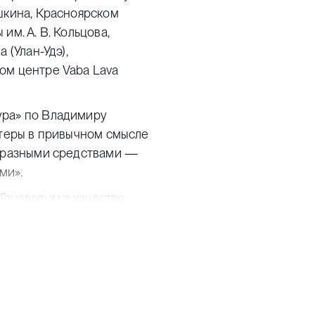
шкина, Красноярском
им. А. В. Кольцова,
 (Улан-Удэ),
ом центре Vaba Lava
ура» по Владимиру
ктеры в привычном смысле
и разными средствами —
ми».
Гацаловым в качестве
рафство Осейдж» Трейси
имиру Сорокину (Новая
еатр Наций, 2018),
у (Театр-Театр, 2021).
ных действий» (совместно