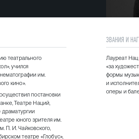
ЗВАНИЯ И НА
ию театрального
Лауреат Нац
ол», учился
«за художес
инематографии им.
формы музык
ого кино».
и исполните
оперы и бале
 осуществил постановки
ганке, Театре Наций,
е драматургии
еатре юного зрителя им.
. П. И. Чайковского,
ирском театре «Глобус»,