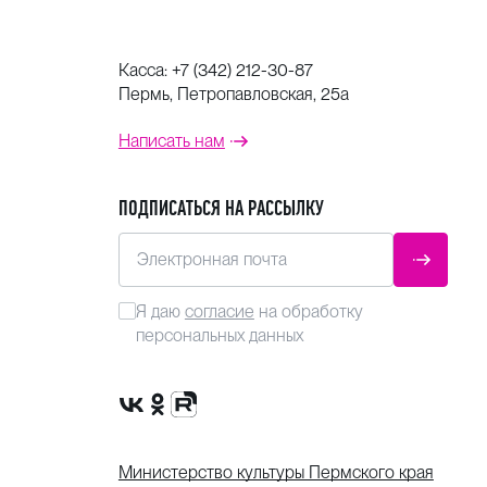
Касса:
+7 (342) 212-30-87
Пермь, Петропавловская, 25а
Написать нам
ПОДПИСАТЬСЯ НА РАССЫЛКУ
Электронная почта
ОТПРАВ
Я даю
согласие
на обработку
персональных данных
Сообщество VK
Группа в одноклассниках
Канал Rutube
Министерство культуры Пермского края