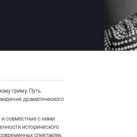
ому гриму. Путь
евидения, драматического
 и совместные с ними
бенности исторического
 современных спектаклях.