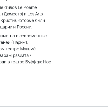
ллективов Le Poème
 Дюместр) и Les Arts
 Кристи), которые были
царии и России.
чные, но и современные
теней (Париж),
ном театре Мальмё
ара «Травиата /
рди в театре Буфф дю Нор