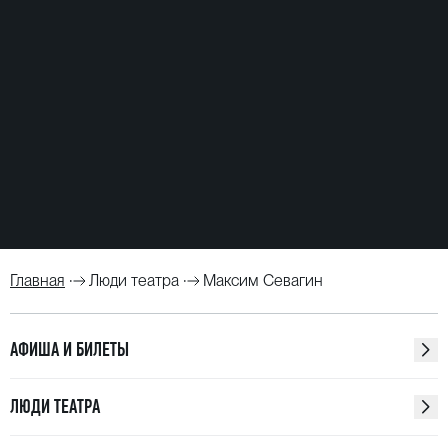
гноссиенны» на музыку Сати (Александринский
театр, международный фестиваль искусств
«Дягилев. P. S.»).
Главная
Люди театра
Максим Севагин
АФИША И БИЛЕТЫ
ЛЮДИ ТЕАТРА