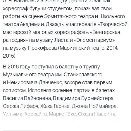
А. Я. Вагановой в 2015 году. Дебютировал как
хореограф будучи студентом, показывая свои
работы на сцене Эрмитажного театра и Школьного
театра Академии. Дважды участвовал в «Творческой
мастерской молодых хореографов»: «Венгерская
рапсодия» на музыку Листа и «Элементариум»
на музыку Прокофьева (Мариинский театр, 2014,
2015).
В 2016 году поступил в балетную труппу
Музыкального театра им. Станиславского
и Немировича-Данченко, вскоре став первым
солистом. Исполнял сольные партии в балетах
Василия Вайнонена, Владимира Бурмейстера,
Сержа Лифаря, Жака Гарнье, Джона Ноймайера,
Уильяма Форсайта, Марко Гёке, Охада Наарина,
Йохана Ингера, Шарон Эяль. Постановки для МАМТ:
Bloom на музыку Дворжака, «Просвещение»