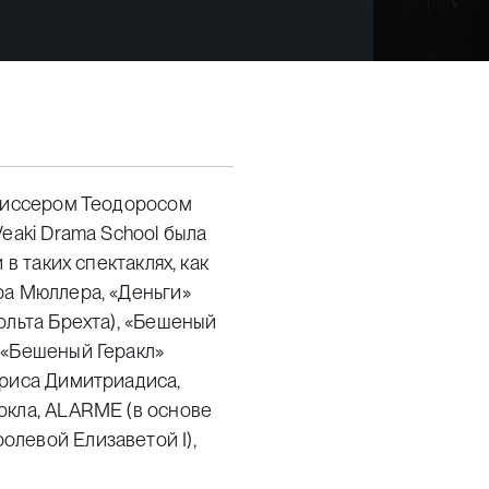
ежиссером Теодоросом
eaki Drama School была
в таких спектаклях, как
ра Мюллера, «Деньги»
ольта Брехта), «Бешеный
 «Бешеный Геракл»
триса Димитриадиса,
окла, ALARME (в основе
левой Елизаветой I),