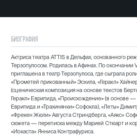
БИОГРАФИЯ
Актриса театра ATTIS в Дельфах, основанного р
Терзопулосом. Родилась в Афинах. По окончании V
приглашена в театр Терзопулоса, где сыграла роли 
«Прометей прикованный» Эсхила, «Геракл» Хайне
(сценическая композиция на основе текстов Берт
Геракл» Еврипида, «Происхождение» (в основе —
Еврипида и «Трахинянки» Софокла), «Леты» Дими
«Фрекен Жюли» Августа Стриндберга, «Аякс» Соф
сюжета — переписка между Марией Стюарт и коро
«Иокаста» Янниса Контрафуриса.