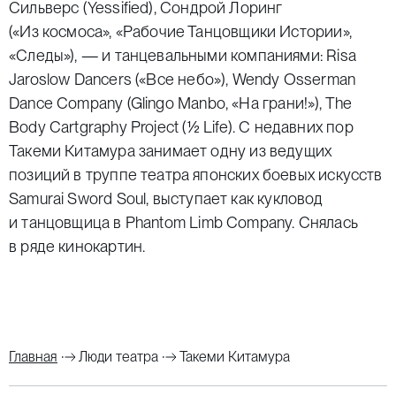
Сильверс (
Yessified
), Сондрой Лоринг
(«Из космоса», «Рабочие Танцовщики Истории»,
«Следы»), — и танцевальными компаниями:
Risa
Jaroslow
Dancers
(«Все небо»),
Wendy
Osserman
Dance
Company
(
Glingo
Manbo
, «На грани!»),
The
Body
Cartgraphy
Project
(
½
Life
). С недавних пор
Такеми Китамура занимает одну из ведущих
позиций в труппе театра японских боевых искусств
Samurai
Sword
Soul
,
выступает как кукловод
и танцовщица в
Phantom Limb Company.
Снялась
в ряде кинокартин.
Главная
Люди театра
Такеми Китамура