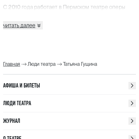
С 2010 года работает в Пермском театре оперы
и балета им. П. И. Чайковского: в 2010–2011 была
заместителем главного бухгалтера,
читать далее
в 2011‑м назначена финансовым директором
театра.
Главная
Люди театра
Татьяна Гущина
АФИША И БИЛЕТЫ
ЛЮДИ ТЕАТРА
ЖУРНАЛ
О ТЕАТРЕ