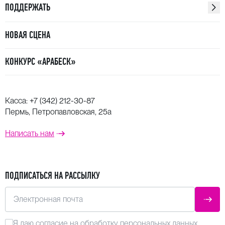
оркестром Концертгебау, а также вокальные циклы
ПОДДЕРЖАТЬ
Малера, в том числе «Песни странствующего
подмастерья», представленные в Парижской
НОВАЯ СЦЕНА
Национальной опере и на Klarafestival.
КОНКУРС «АРАБЕСК»
Касса:
+7 (342) 212-30-87
Пермь, Петропавловская, 25а
Написать нам
ПОДПИСАТЬСЯ НА РАССЫЛКУ
Электронная почта
ОТПР
Я даю
согласие
на обработку персональных данных