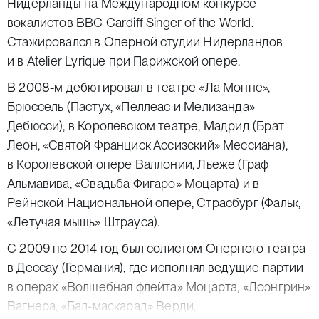
Нидерланды на Международном конкурсе
вокалистов BBC Cardiff Singer of the World.
Стажировался в Оперной студии Нидерландов
и в Atelier Lyrique при Парижской опере.
В 2008-м дебютировал в театре «Ла Монне»,
Брюссель (Пастух, «Пеллеас и Мелизанда»
Дебюсси), в Королевском театре, Мадрид (Брат
Леон, «Святой Франциск Ассизский» Мессиана),
в Королевской опере Валлонии, Льеже (Граф
Альмавива, «Свадьба Фигаро» Моцарта) и в
Рейнской Национальной опере, Страсбург (Фальк,
«Летучая мышь» Штрауса).
С 2009 по 2014 год был солистом Оперного театра
в Дессау (Германия), где исполнял ведущие партии
в операх «Волшебная флейта» Моцарта, «Лоэнгрин»
Вагнера, «Бал-маскарад» Верди,