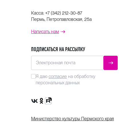
Касса:
+7 (342) 212-30-87
Пермь, Петропавловская, 25а
Написать нам
ПОДПИСАТЬСЯ НА РАССЫЛКУ
Электронная почта
ОТПРАВ
Я даю
согласие
на обработку
персональных данных
Сообщество VK
Группа в одноклассниках
Канал Rutube
Министерство культуры Пермского края