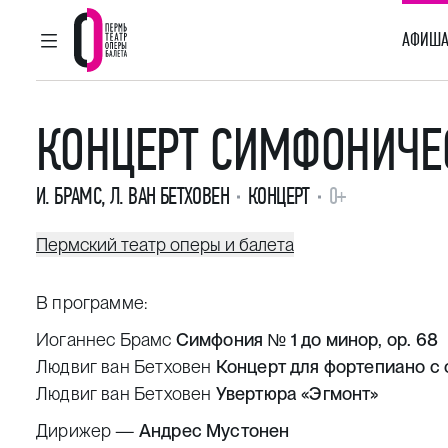
АФИША
ГЛАВНОЕ МЕНЮ
Пермский театр оперы и балета
КОНЦЕРТ СИМФОНИЧЕ
И. БРАМС
,
Л. ВАН БЕТХОВЕН
КОНЦЕРТ
0+
Пермский театр оперы и балета
В программе:
Иоганнес Брамс
Симфония № 1 до минор, ор. 68
Людвиг ван Бетховен
Концерт для фортепиано с 
Людвиг ван Бетховен
Увертюра «Эгмонт»
Дирижер —
Андрес Мустонен