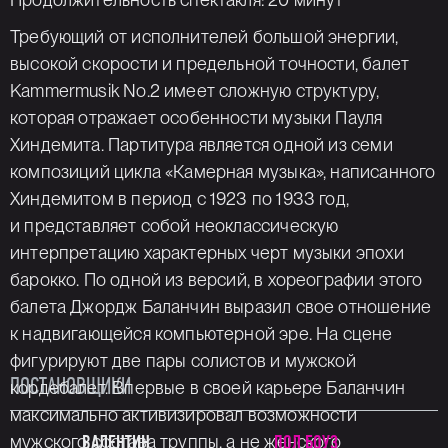
Требующий от исполнителей большой энергии,
высокой скорости и предельной точности, балет
Kammermusik No.2 имеет сложную структуру,
которая отражает осо­бенности музыки Пауля
Хиндемита. Партитура являет­ся одной из семи
композиций цикла «Камерная музы­ка», написанного
Хиндемитом в период с 1923 по 1933 год,
и представляет собой неоклассическую
интерпрета­цию характерных черт музыки эпохи
барокко. По одной из версий, в хореографии этого
балета Джордж Баланчин выразил свое отношение
к надвигающейся компьютер­ной эре. На сцене
фигурируют две пары солистов и муж­ской
ПОСТАНОВЩИКИ
кордебалет. Впервые в своей карьере Баланчин
максимально активизировал возможности
мужского со­става труппы, а не женского
ВАЛЕНТИН
ПОЛ БОУЗ