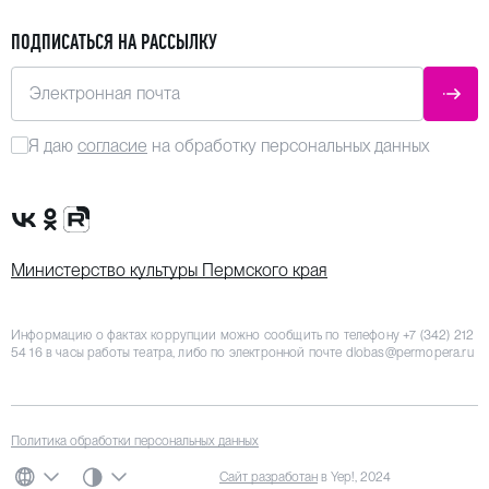
ПОДПИСАТЬСЯ НА РАССЫЛКУ
Электронная почта
ОТПР
Я даю
согласие
на обработку персональных данных
Сообщество VK
Группа в одноклассниках
Канал Rutube
Министерство культуры Пермского края
Информацию о фактах коррупции можно сообщить по телефону
+7 (342) 212
54 16
в часы работы театра, либо по электронной почте
dlobas@permopera.ru
Политика обработки персональных данных
СИСТЕМНАЯ ТЕМА
Сайт разработан
в Yep!, 2024
ЯЗЫК
ЦВЕТОВАЯ СХЕМА