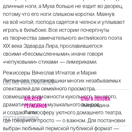
длинные ноги, а Муха больше не ездит во дворец,
потому что его ноги слишком коротки. Махнув
на всё ногой, господа садятся в челнок и уплывают
играть в бильбоке. Все истории почерпнуты
из творчества замечательного английского поэта
XIX века Эдварда Лира, прославившегося
своими «бессмысленными», иначе говоря
«чепуховыми» стихами — лимериками.
Режиссеры Вячеслав Игнатов и Мария
Литвинова, постановщики многих незабываемых
СОСТАВ ИСПОЛНИТЕЛЕЙ
спектаклей для семейного просмотра,
совмещают возможности кукольного, теневого,
АЛЕКСЕЙ
ОЛЬГА ПОПОВА
драматического и музыкального жанров
ГЕРАСИМОВ
Смеральдина
и создают атмосферу уютного домашнего театра,
Пилот
ПОСТАНОВЩИКИ
где говорится просто — о важном. Для постановки
выбран любимый пермской публикой формат —