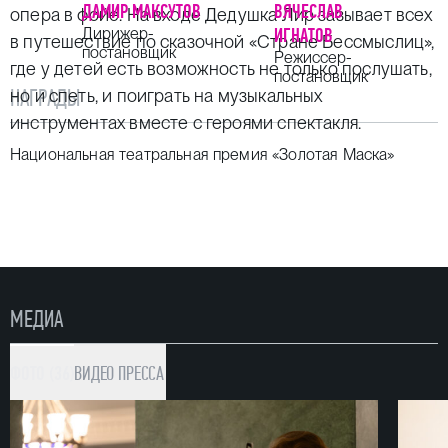
ДАМИР МАКСУТОВ
ВЯЧЕСЛАВ
опера в фойе. На входе Дедушка Лир зазывает всех
Дирижер-
ИГНАТОВ
в путешествие по сказочной «Стране Бессмыслиц»,
постановщик
Режиссер-
где у детей есть возможность не только послушать,
постановщик
НАГРАДЫ
но и спеть, и поиграть на музыкальных
инструментах вместе с героями спектакля.
Национальная театральная премия «Золотая Маска»
МЕДИА
ФОТО (36)
ВИДЕО
ПРЕССА