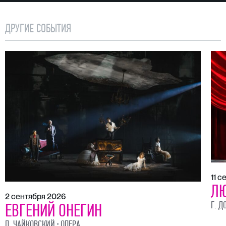
ДРУГИЕ СОБЫТИЯ
11 
ЛЮ
2 сентября 2026
Г. Д
ЕВГЕНИЙ ОНЕГИН
П. ЧАЙКОВСКИЙ
ОПЕРА