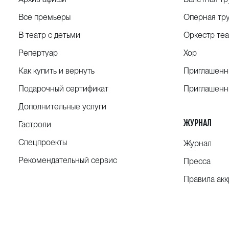
хо
Все премьеры
Оперная тр
19. Окунева Марина, ст.группа, Россия,
П.
В театр с детьми
Оркестр теа
Москва
хо
Репертуар
Хор
Возрастная категория: 6+
Как купить и вернуть
Приглашенн
Подарочный сертификат
Приглашенн
Дополнительные услуги
ЖУРНАЛ
Гастроли
Спецпроекты
Журнал
Рекомендательный сервис
Пресса
Правила ак