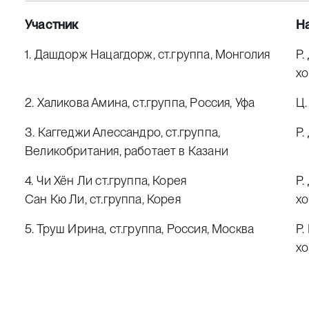
Участник
Н
1. Дашдорж Нацагдорж, ст.группа, Монголия
Р.
хо
2. Халикова Амина, ст.группа, Россия, Уфа
Ц.
3. Каггеджи Алессандро, ст.группа,
Р.
Великобритания, работает в Казани
4. Чи Хён Ли ст.группа, Корея
Р.
Сан Кю Ли, ст.группа, Корея
хо
5. Труш Ирина, ст.группа, Россия, Москва
Р.
хо
6. Да Хвин Хан, ст.группа, Корея
Д.
Че Хён Пак, ст.группа, Корея