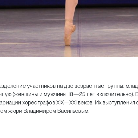
азделение участников на две возрастные группы: мла
аршую (женщины и мужчины 18—25 лет включительно). 
вариации хореографов XIX—XXI веков. Их выступления
телем жюри Владимиром Васильевым.