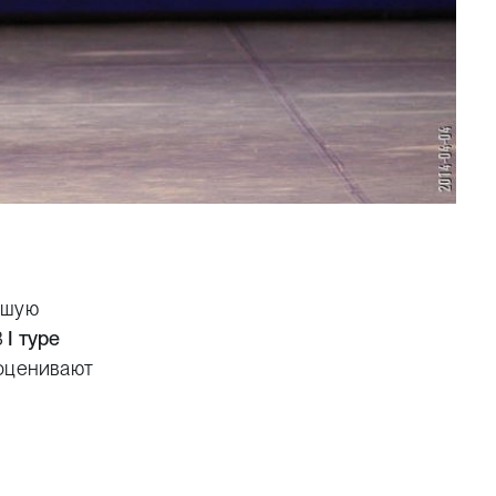
дшую
В
I
туре
 оценивают