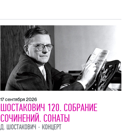
, ред.
а
Петипа
17 сентября 2026
21
ШОСТАКОВИЧ 120. СОБРАНИЕ
Ш
СОЧИНЕНИЙ. СОНАТЫ
С
Д. ШОСТАКОВИЧ
КОНЦЕРТ
Д