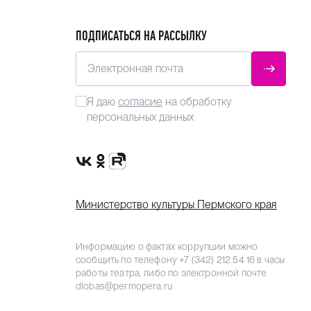
ПОДПИСАТЬСЯ НА РАССЫЛКУ
I акта,
Электронная почта
ОТПРАВ
Я даю
согласие
на обработку
персональных данных
Сообщество VK
Группа в одноклассниках
Канал Rutube
Министерство культуры Пермского края
Информацию о фактах коррупции можно
сообщить по телефону
+7 (342) 212 54 16
в часы
работы театра, либо по электронной почте
dlobas@permopera.ru