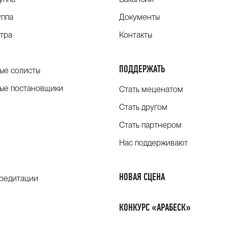
реография В. Чабукиани
уппа
Документы
 Чайковский, «Спящая красавица», вариация Авроры из II
тра
Контакты
реография М. Петипа
ПОДДЕРЖАТЬ
ые солисты
ые постановщики
Стать меценатом
Стать другом
Стать партнером
Нас поддерживают
НОВАЯ СЦЕНА
кредитации
КОНКУРС «АРАБЕСК»