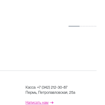
II акта,
 из III
Петипа
Касса:
+7 (342) 212-30-87
Пермь, Петропавловская, 25а
Написать нам