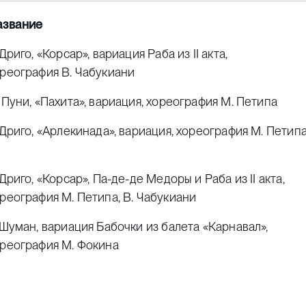
азвание
 Дриго, «Корсар», вариация Раба из II акта,
реография В. Чабукиани
 Пуни, «Пахита», вариация, хореография М. Петипа
 Дриго, «Арлекинада», вариация, хореография М. Петип
 Дриго, «Корсар», Па-де-де Медоры и Раба из II акта,
реография М. Петипа, В. Чабукиани
 Шуман, вариация Бабочки из балета «Карнавал»,
реография М. Фокина
 Обер, «Большое классическое па», хореография В. Гзо