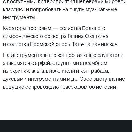
с доступными для восприятия шедеврами мировой
классики и попробовать на ощупь музыкальные
инструменты.
Кураторы программ — солистка Большого
симфонического оркестра Галина Охапкина
и солистка Пермской оперы Татьяна Каминская.
На инструментальных концертах юные слушатели
знакомятся с арфой, струнными ансамблем
из скрипки, альта, виолончели и контрабаса,
духовыми инструментами и др. Свое выступление
ведущие сопровождают рассказом об истории
создания музыкального инструмента, на котором
они играют, о роли инструмента в оркестре
и свойственных ему разнообразных возможностях.
На вокальных концертах дети узнают о том, какие
бывают голоса, и слушают выступления солистов