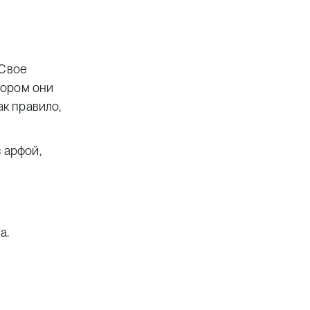
 Свое
тором они
ак правило,
 арфой,
а.