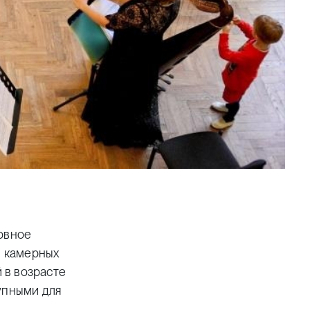
ховное
л камерных
 в возрасте
упными для