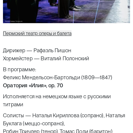
Пермский театр оперы и балета
Дирижер —
Рафаэль Пишон
Хормейстер —
Виталий Полонский
В программе:
Феликс Мендельсон-Бартольди (1809—1847)
Оратория «Илия», ор. 70
Исполняется на немецком языке с русскими
титрами
Солисты —
Наталья Кириллова
(сопрано),
Наталья
Буклага
(меццо-сопрано),
Робин Тричлер
(тенор),
Томас Доли
(баритон)