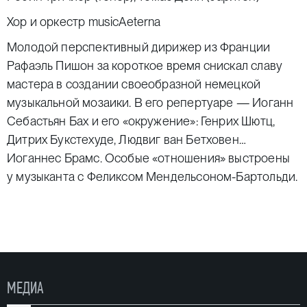
Хор и оркестр musicAeterna
Молодой перспективный дирижер из Франции
Рафаэль Пишон за короткое время снискал славу
мастера в создании своеобразной немецкой
музыкальной мозаики. В его репертуаре — Иоганн
Себастьян Бах и его «окружение»: Генрих Шютц,
Дитрих Букстехуде, Людвиг ван Бетховен…
Иоганнес Брамс. Особые «отношения» выстроены
у музыканта с Феликсом Мендельсоном-Бартольди.
Так, интерпретация его оратории «Илия» (1846)
ансамблем Otrente под управлением Пишона
на фестивале во французском Ла-Шез-Дьё в 2012-м
была названа восхищенными зрителями
«„дышащей“ эпической фреской, каждый участник
МЕДИА
которой создавал палитру музыкальных акцентов».