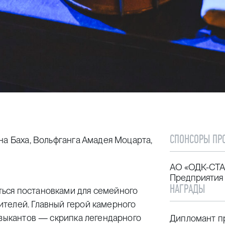
СПОНСОРЫ ПР
на Баха, Вольфганга Амадея Моцарта,
АО «ОДК-СТА
Предприятия
НАГРАДЫ
ься постановками для семейного
телей. Главный герой камерного
узыкантов — скрипка легендарного
Дипломант п