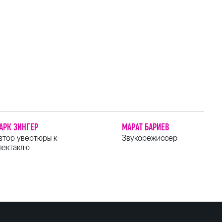
АРК ЗИНГЕР
МАРАТ БАРИЕВ
втор увертюры к
Звукорежиссер
пектаклю