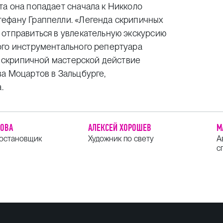
а она попадает сначала к Никколо
ефану Граппелли. «Легенда скрипичных
 отправиться в увлекательную экскурсию
ого инструментального репертуара
ен скрипичной мастерской действие
а Моцартов в Зальцбурге,
.
РОВА
АЛЕКСЕЙ ХОРОШЕВ
М
постановщик
Художник по свету
А
с