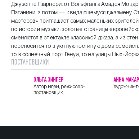
Джузеппе Гварнери: от Вольфганга Амадея Моцарт
Паганини, а потом — к выдающемуся джазмену Ст
мастеров» приглашает самых маленьких зрителей
по истории музыки: золотые страницы европейск
сменяются в спектакле классикой джаза, а из ст
переносится то в уютную гостиную дома семейств
то в солнечный порт Генуи, то на улицы Нью-Йорка
ПОСТАНОВЩИКИ
ОЛЬГА ЗИНГЕР
АННА МАКА
Автор идеи, режиссер-
Художник-
постановщик