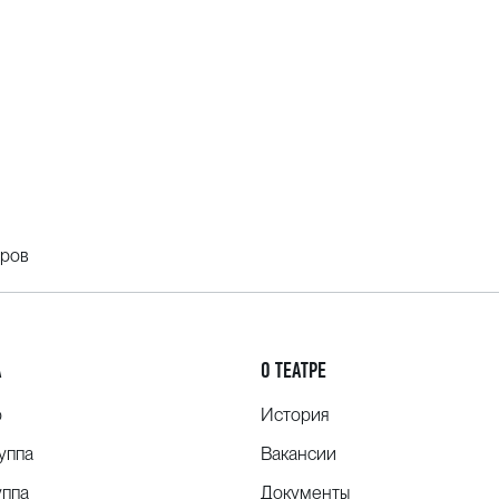
еров
А
О ТЕАТРЕ
о
История
уппа
Вакансии
уппа
Документы