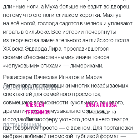
длинные ноги, а Муха больше не ездит во дворец,
потому что его ноги слишком коротки. Махнув
на всё ногой, господа садятся в челнок и уплывают
играть в бильбоке. Все истории почерпнуты
из творчества замечательного английского поэта
XIX века Эдварда Лира, прославившегося
своими «бессмысленными», иначе говоря
«чепуховыми» стихами — лимериками.
Режиссеры Вячеслав Игнатов и Мария
Литвинова, постановщики многих незабываемых
СОСТАВ ИСПОЛНИТЕЛЕЙ
спектаклей для семейного просмотра,
совмещают возможности кукольного, теневого,
АЛЕКСЕЙ
ОЛЬГА ПОПОВА
драматического и музыкального жанров
ГЕРАСИМОВ
Смеральдина
и создают атмосферу уютного домашнего театра,
Пилот
ПОСТАНОВЩИКИ
где говорится просто — о важном. Для постановки
выбран любимый пермской публикой формат —