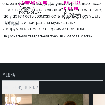
ДАМИР МАКСУТОВ
ВЯЧЕСЛАВ
опера в фойе. На входе Дедушка Лир зазывает всех
Дирижер-
ИГНАТОВ
в путешествие по сказочной «Стране Бессмыслиц»,
постановщик
Режиссер-
где у детей есть возможность не только послушать,
постановщик
НАГРАДЫ
но и спеть, и поиграть на музыкальных
инструментах вместе с героями спектакля.
Национальная театральная премия «Золотая Маска»
МЕДИА
ФОТО (36)
ВИДЕО
ПРЕССА