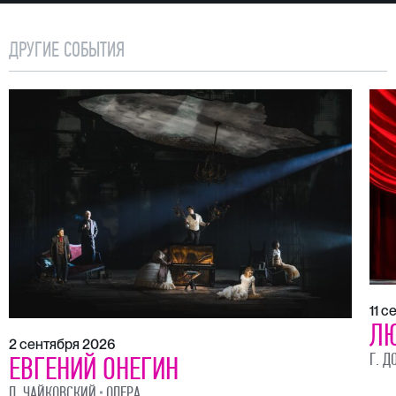
ДРУГИЕ СОБЫТИЯ
11 
ЛЮ
2 сентября 2026
Г. Д
ЕВГЕНИЙ ОНЕГИН
П. ЧАЙКОВСКИЙ
ОПЕРА