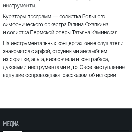
инструменты.
Кураторы программ — солистка Большого
симфонического оркестра Галина Охапкина
и солистка Пермской оперы Татьяна Каминская.
На инструментальных концертах юные слушатели
знакомятся с арфой, струнными ансамблем
из скрипки, альта, виолончели и контрабаса,
духовыми инструментами и др. Свое выступление
ведущие сопровождают рассказом об истории
создания музыкального инструмента, на котором
они играют, о роли инструмента в оркестре
и свойственных ему разнообразных возможностях.
На вокальных концертах дети узнают о том, какие
бывают голоса, и слушают выступления солистов
МЕДИА
Пермской оперы.