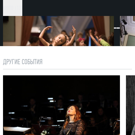
Музыканты создают атмосферу, приятную и для
ФОТО (13)
малышей, и для их родителей. Продолжительность
одной встречи — 1 час, так что юная публика
не успевает заскучать. Для удобства
и безопасности детей паркет в фойе театра
на время застилается большим ковром.
Концерты для малышей и их родителей проходят
ДРУГИЕ СОБЫТИЯ
один-два раза в месяц. Билеты продаются в кассе
театра.
Проект «Музыка малышам» берет начало в сезоне
2011/2012.
Внимание! Один билет приобретается на родителя
и ребенка до 3 лет. На детей старше 3 лет
приобретаются отдельные билеты.