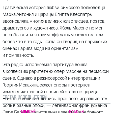
Трагическая история любви римского полководца
Марка Антония и царицы Египта Клеопатры
вдохновляла многих великих живописцев, поэтов,
драматургов и художников. Жюль Массне не мог
не соблазниться таким эффектным сюжетом, тем
более что в те годы, когда он творил, на парижских
сценах царила мода на ориентализм
и помпезность.
Эта редко исполняемая партитура вошла
в коллекцию раритетных опер Массне на пермской
сцене. Однако в режиссерской интерпретации
Георгия Исаакяна сюжет оперы претерпел
изменения: главной героиней стала не царица
СОСТАВ ИСПОЛНИТЕЛЕЙ
Египта, а великие актрисы прошлого, игравшие эту
роль в разные эпохи, — легендарная француженка
АЛЕКСЕЙ
НАТАЛЬЯ
Сара Бернар, таинственная звезда Серебряного