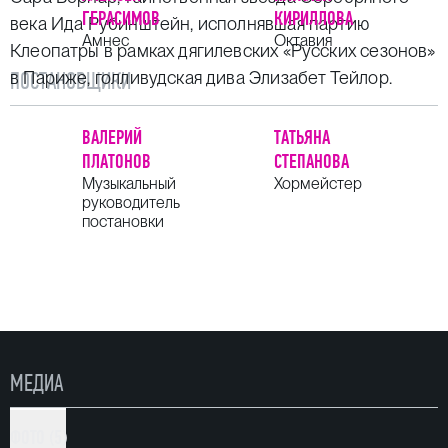
ГЕРАСИМОВ
КИРИЛЛОВА
века Ида Рубинштейн, исполнявшая партию
Амнес
Октавия
Клеопатры в рамках дягилевских «Русских сезонов»
в Париже, голливудская дива Элизабет Тейлор.
ПОСТАНОВЩИКИ
ВАЛЕРИЙ
ТАТЬЯНА
ПЛАТОНОВ
СТЕПАНОВА
Музыкальный
Хормейстер
руководитель
постановки
МЕДИА
ФОТО (5)