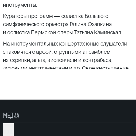
инструменты.
Кураторы программ — солистка Большого
симфонического оркестра Галина Охапкина
и солистка Пермской оперы Татьяна Каминская.
На инструментальных концертах юные слушатели
знакомятся с арфой, струнными ансамблем
из скрипки, альта, виолончели и контрабаса,
духовыми инструментами и др. Свое выступление
ведущие сопровождают рассказом об истории
создания музыкального инструмента, на котором
они играют, о роли инструмента в оркестре
и свойственных ему разнообразных возможностях.
На вокальных концертах дети узнают о том, какие
МЕДИА
бывают голоса, и слушают выступления солистов
Пермской оперы.
ФОТО