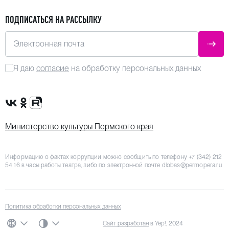
ПОДПИСАТЬСЯ НА РАССЫЛКУ
Электронная почта
ОТПР
Я даю
согласие
на обработку персональных данных
Сообщество VK
Группа в одноклассниках
Канал Rutube
Министерство культуры Пермского края
Информацию о фактах коррупции можно сообщить по телефону
+7 (342) 212
54 16
в часы работы театра, либо по электронной почте
dlobas@permopera.ru
Политика обработки персональных данных
СИСТЕМНАЯ ТЕМА
Сайт разработан
в Yep!, 2024
ЯЗЫК
ЦВЕТОВАЯ СХЕМА