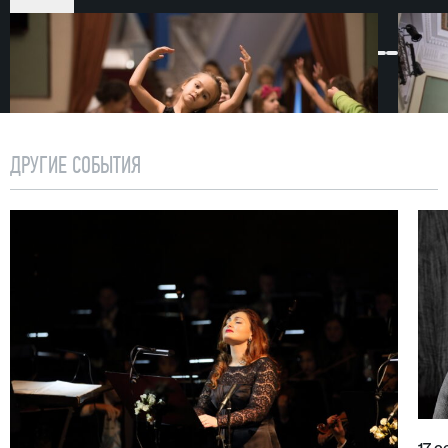
малышей, и для их родителей. Продолжительность
одной встречи — 1 час, так что юная публика
не успевает заскучать. Для удобства
и безопасности детей паркет в фойе театра
на время застилается большим ковром.
Концерты для малышей и их родителей проходят
ДРУГИЕ СОБЫТИЯ
один-два раза в месяц. Билеты продаются в кассе
театра.
Проект «Музыка малышам» берет начало в сезоне
2011/2012.
Внимание! Один билет приобретается на родителя
и ребенка до 3 лет. На детей старше 3 лет
приобретаются отдельные билеты.