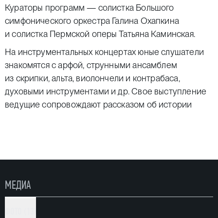
Кураторы программ — солистка Большого
симфонического оркестра Галина Охапкина
и солистка Пермской оперы Татьяна Каминская.
На инструментальных концертах юные слушатели
знакомятся с арфой, струнными ансамблем
из скрипки, альта, виолончели и контрабаса,
духовыми инструментами и др. Свое выступление
ведущие сопровождают рассказом об истории
создания музыкального инструмента, на котором
они играют, о роли инструмента в оркестре
и свойственных ему разнообразных возможностях.
На вокальных концертах дети узнают о том, какие
бывают голоса, и слушают выступления солистов
МЕДИА
Пермской оперы.
Музыканты создают атмосферу, приятную и для
ФОТО (13)