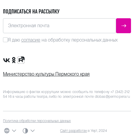
ПОДПИСАТЬСЯ НА РАССЫЛКУ
Электронная почта
ОТПР
Я даю
согласие
на обработку персональных данных
Сообщество VK
Группа в одноклассниках
Канал Rutube
Министерство культуры Пермского края
Информацию о фактах коррупции можно сообщить по телефону
+7 (342) 212
54 16
в часы работы театра, либо по электронной почте
dlobas@permopera.ru
Политика обработки персональных данных
СИСТЕМНАЯ ТЕМА
Сайт разработан
в Yep!, 2024
ЯЗЫК
ЦВЕТОВАЯ СХЕМА