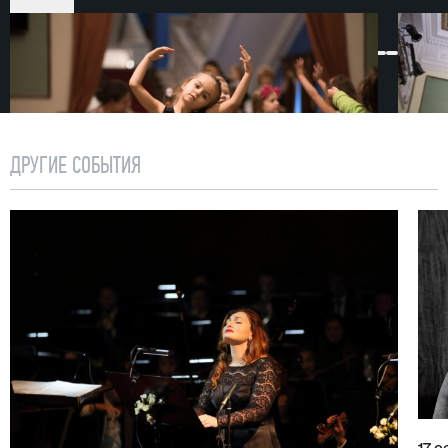
малышей, и для их родителей. Продолжительность
одной встречи — 1 час, так что юная публика
не успевает заскучать. Для удобства
и безопасности детей паркет в фойе театра
на время застилается большим ковром.
Концерты для малышей и их родителей проходят
ДРУГИЕ СОБЫТИЯ
один-два раза в месяц. Билеты продаются в кассе
театра.
Проект «Музыка малышам» берет начало в сезоне
2011/2012.
Внимание! Один билет приобретается на родителя
и ребенка до 3 лет. На детей старше 3 лет
приобретаются отдельные билеты.