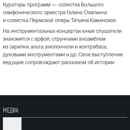
Кураторы программ — солистка Большого
симфонического оркестра Галина Охапкина
и солистка Пермской оперы Татьяна Каминская.
На инструментальных концертах юные слушатели
знакомятся с арфой, струнными ансамблем
из скрипки, альта, виолончели и контрабаса,
духовыми инструментами и др. Свое выступление
ведущие сопровождают рассказом об истории
создания музыкального инструмента, на котором
они играют, о роли инструмента в оркестре
и свойственных ему разнообразных возможностях.
На вокальных концертах дети узнают о том, какие
бывают голоса, и слушают выступления солистов
МЕДИА
Пермской оперы.
Музыканты создают атмосферу, приятную и для
ФОТО (13)