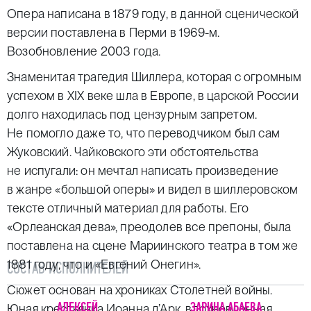
Опера написана в 1879 году, в данной сценической
версии поставлена в Перми в 1969-м.
Возобновление 2003 года.
Знаменитая трагедия Шиллера, которая с огромным
успехом в XIX веке шла в Европе, в царской России
долго находилась под цензурным запретом.
Не помогло даже то, что переводчиком был сам
Жуковский. Чайковского эти обстоятельства
не испугали: он мечтал написать произведение
в жанре «большой оперы» и видел в шиллеровском
тексте отличный материал для работы. Его
«Орлеанская дева», преодолев все препоны, была
поставлена на сцене Мариинского театра в том же
1881 году, что и «Евгений Онегин».
СОСТАВ ИСПОЛНИТЕЛЕЙ
Сюжет основан на хрониках Столетней войны.
АЛЕКСЕЙ
ЗАРИНА АБАЕВА
Юная крестьянка Иоанна д’Арк, вдохновленная