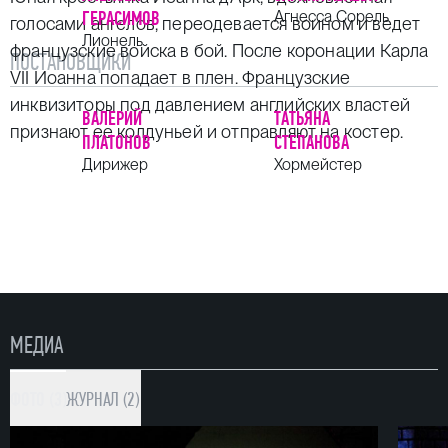
ГЕРАСИМОВ
Агнесса Сорель
голосами ангелов, переодевается воином и ведет
Лионель
французские войска в бой. После коронации Карла
ПОСТАНОВЩИКИ
VII Иоанна попадает в плен. Французские
инквизиторы под давлением английских властей
ВАЛЕРИЙ
ТАТЬЯНА
признают ее колдуньей и отправляют на костер.
ПЛАТОНОВ
СТЕПАНОВА
Дирижер
Хормейстер
МЕДИА
ФОТО (3)
ЖУРНАЛ (2)