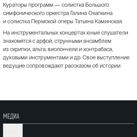
Кураторы программ — солистка Большого
симфонического оркестра Галина Охапкина
и солистка Пермской оперы Татьяна Каминская.
На инструментальных концертах юные слушатели
знакомятся с арфой, струнными ансамблем
из скрипки, альта, виолончели и контрабаса,
духовыми инструментами и др. Свое выступление
ведущие сопровождают рассказом об истории
создания музыкального инструмента, на котором
они играют, о роли инструмента в оркестре
и свойственных ему разнообразных возможностях.
На вокальных концертах дети узнают о том, какие
бывают голоса, и слушают выступления солистов
МЕДИА
Пермской оперы.
Музыканты создают атмосферу, приятную и для
ФОТО (13)