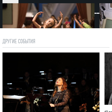
малышей, и для их родителей. Продолжительность
одной встречи — 1 час, так что юная публика
не успевает заскучать. Для удобства
и безопасности детей паркет в фойе театра
на время застилается большим ковром.
Концерты для малышей и их родителей проходят
ДРУГИЕ СОБЫТИЯ
один-два раза в месяц. Билеты продаются в кассе
театра.
Проект «Музыка малышам» берет начало в сезоне
2011/2012.
Внимание! Один билет приобретается на родителя
и ребенка до 3 лет. На детей старше 3 лет
приобретаются отдельные билеты.