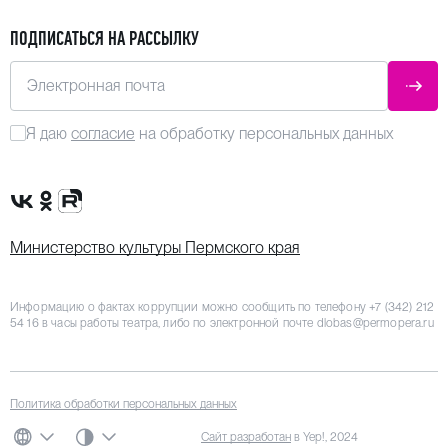
ПОДПИСАТЬСЯ НА РАССЫЛКУ
Электронная почта
ОТПР
Я даю
согласие
на обработку персональных данных
Сообщество VK
Группа в одноклассниках
Канал Rutube
Министерство культуры Пермского края
Информацию о фактах коррупции можно сообщить по телефону
+7 (342) 212
54 16
в часы работы театра, либо по электронной почте
dlobas@permopera.ru
Политика обработки персональных данных
СИСТЕМНАЯ ТЕМА
Сайт разработан
в Yep!, 2024
ЯЗЫК
ЦВЕТОВАЯ СХЕМА