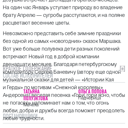
На один час Январь уступает природу во владение
брату Апрелю — сугробы расступаются, и на поляне
расцветают весенние цветы.
Невозможно представить себе зимние праздники
без одной из самых «новогодних» сказок Маршака.
Вот уже больше полувека дети разных поколений
встречают Новый год в доброй компании
двенадцати месяцев. Благодаря петербургскому
КРАТКОЕ СОДЕРЖАНИЕ
[+]
композитору Сергею Баневичу (автору еще одной
СОСТАВ ИСПОЛНИТЕЛЕЙ
музыкальной сказки для детей — «Истории Кая
и Герды» по мотивам «Снежной королевы»
ТАТЬЯНА
ОЛЬГА ПОПОВА
Андерсена) веселая песенка «Гори, гори ясно, чтобы
ПОЛУЭКТОВА
Падчерица
не погасло» напоминает нам о том, что огонь
Мачеха
любви, добра и дружбы всегда поможет преодолеть
ПОСТАНОВЩИКИ
любые трудности.