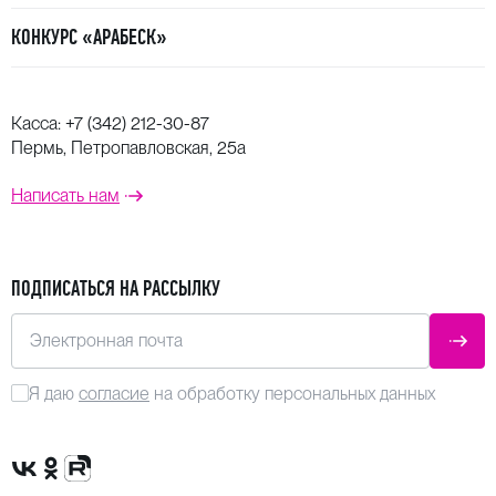
КОНКУРС «АРАБЕСК»
Касса:
+7 (342) 212-30-87
Пермь, Петропавловская, 25а
Написать нам
ПОДПИСАТЬСЯ НА РАССЫЛКУ
Электронная почта
ОТПР
Я даю
согласие
на обработку персональных данных
Сообщество VK
Группа в одноклассниках
Канал Rutube