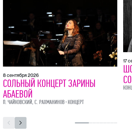
17 
ШО
8 сентября 2026
СО
СОЛЬНЫЙ КОНЦЕРТ ЗАРИНЫ
КОН
АБАЕВОЙ
П. ЧАЙКОВСКИЙ, С. РАХМАНИНОВ
КОНЦЕРТ