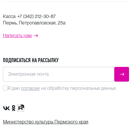
Касса:
+7 (342) 212-30-87
Пермь, Петропавловская, 25а
Написать нам
ПОДПИСАТЬСЯ НА РАССЫЛКУ
Электронная почта
ОТПР
Я даю
согласие
на обработку персональных данных
Сообщество VK
Группа в одноклассниках
Канал Rutube
Министерство культуры Пермского края