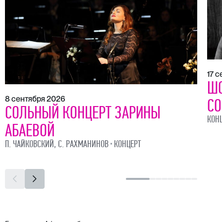
17 
ШО
8 сентября 2026
СО
СОЛЬНЫЙ КОНЦЕРТ ЗАРИНЫ
КОН
АБАЕВОЙ
П. ЧАЙКОВСКИЙ, С. РАХМАНИНОВ
КОНЦЕРТ