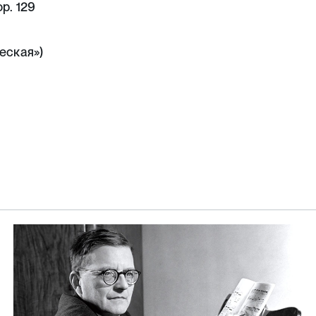
p. 129
еская»)