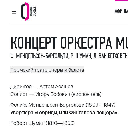
АФИША
ГЛАВНОЕ МЕНЮ
Пермский театр оперы и балета
КОНЦЕРТ ОРКЕСТРА M
Ф. МЕНДЕЛЬСОН-БАРТОЛЬДИ
,
Р. ШУМАН
,
Л. ВАН БЕТХОВЕН
Пермский театр оперы и балета
Дирижер —
Артем Абашев
Солист — Игорь Бобович (виолончель)
Феликс Мендельсон-Бартольди (1809—1847)
Увертюра «Гебриды, или Фингалова пещера»
Роберт Шуман (1810—1856)