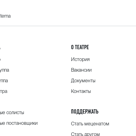
terna
А
О ТЕАТРЕ
о
История
уппа
Вакансии
уппа
Документы
тра
Контакты
ПОДДЕРЖАТЬ
ые солисты
ые постановщики
Стать меценатом
Стать другом