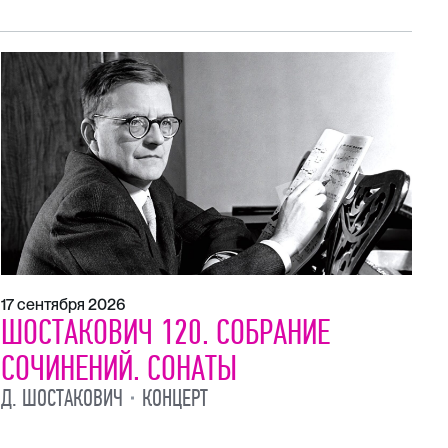
17 сентября 2026
21
ШОСТАКОВИЧ 120. СОБРАНИЕ
Ш
СОЧИНЕНИЙ. СОНАТЫ
С
Д. ШОСТАКОВИЧ
КОНЦЕРТ
Д