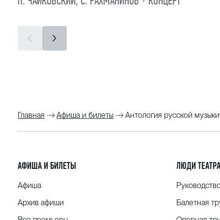
П. ЧАЙКОВСКИЙ, С. РАХМАНИНОВ
КОНЦЕРТ
Главная
Афиша и билеты
Антология русской музыки
АФИША И БИЛЕТЫ
ЛЮДИ ТЕАТР
Афиша
Руководств
Архив афиши
Балетная тр
Все премьеры
Оперная тр