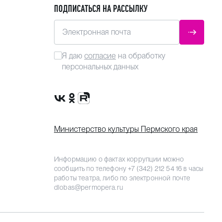
ПОДПИСАТЬСЯ НА РАССЫЛКУ
Электронная почта
ОТПРАВ
Я даю
согласие
на обработку
персональных данных
Сообщество VK
Группа в одноклассниках
Канал Rutube
Министерство культуры Пермского края
Информацию о фактах коррупции можно
сообщить по телефону
+7 (342) 212 54 16
в часы
работы театра, либо по электронной почте
dlobas@permopera.ru