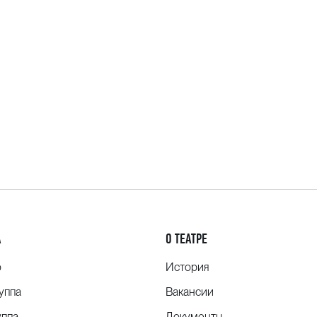
А
О ТЕАТРЕ
о
История
уппа
Вакансии
уппа
Документы