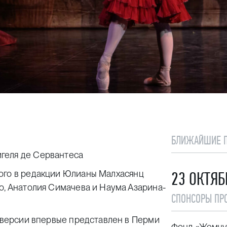
БЛИЖАЙШИЕ 
геля де Сервантеса
ого в редакции Юлианы Малхасянц
23 ОКТЯБ
о, Анатолия Симачева и Наума Азарина-
СПОНСОРЫ ПР
й версии впервые представлен в Перми
Фонд «Жемчу