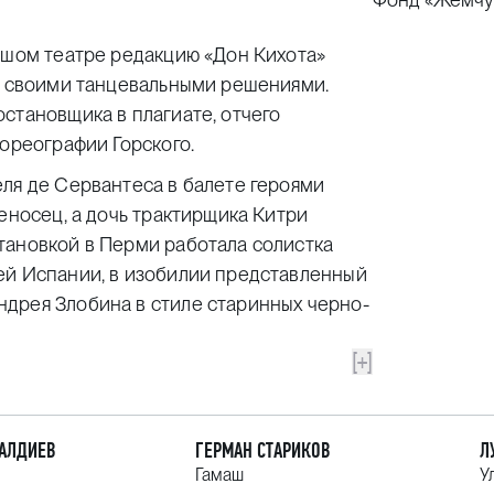
ьшом театре редакцию «Дон Кихота»
ее своими танцевальными решениями.
становщика в плагиате, отчего
хореографии Горского.
ля де Сервантеса в балете героями
еносец, а дочь трактирщика Китри
тановкой в Перми работала солистка
ей Испании, в изобилии представленный
дрея Злобина в стиле старинных черно-
[+]
НАЛДИЕВ
ГЕРМАН СТАРИКОВ
Л
Гамаш
У