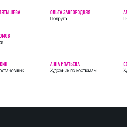
 ПЯТЫШЕВА
ОЛЬГА ЗАВГОРОДНЯЯ
А
Подруга
П
РОМОВ
са
ОБИН
АННА ИПАТЬЕВА
С
постановщик
Художник по костюмам
Х