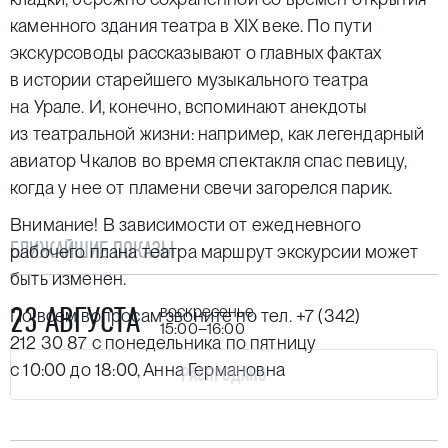
каменного здания театра в XIX веке. По пути
экскурсоводы рассказывают о главных фактах
в истории старейшего музыкального театра
на Урале. И, конечно, вспоминают анекдоты
из театральной жизни: например, как легендарный
авиатор Чкалов во время спектакля спас певицу,
когда у нее от пламени свечи загорелся парик.
Внимание! В зависимости от ежедневного
БЛИЖАЙШИЕ ПОКАЗЫ
рабочего плана театра маршрут экскурсии может
быть изменен.
23 АВГУСТА
воскресенье,
По всем вопросам звоните по тел.
+7 (342)
15:00–16:00
212 30 87
с понедельника по пятницу
с 10:00 до 18:00, Анна Германовна
РАСПРОДАНО