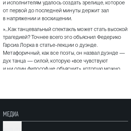
и исполнителям удалось создать зрелище, которое
от первой до последней минуты держит зал
в напряжении и восхищении.
»…Как танцевальный спектакль может стать высокой
трагедией? Точнее всего это объяснил Федерико
Гарсиа Лорка в статье-лекции о дуэнде.
Метафоричный, как все поэты, он назвал дуэнде —
дух танца — силой, которую «все чувствуют
и ни один философ не объяснит», которую можно
лишь ощутить, настолько она стихийна
и иррациональна. И это дуэнде незримо
присутствует в спектакле «Фрида», где голос
вокалистки льется струей крови, а движения танца
идут от самых подошв…»
МЕДИА
На постановку спектакля-фламенко «Фрида» его
автора и режиссера Наталью Зайкову вдохновили
ФОТО (73)