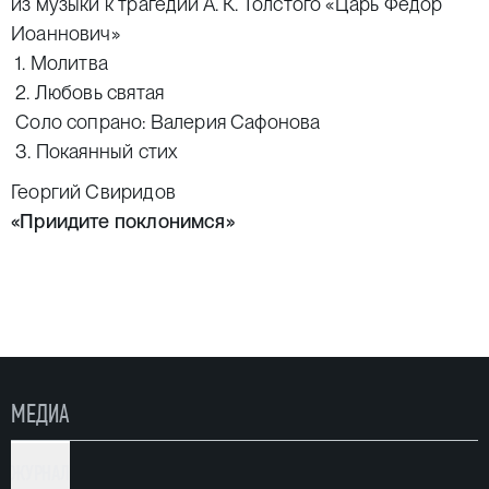
из музыки к трагедии А. К. Толстого «Царь Федор
Иоаннович»
1. Молитва
2. Любовь святая
Соло сопрано: Валерия Сафонова
3. Покаянный стих
Георгий Свиридов
«Приидите поклонимся»
Дмитрий Бортнянский
Концерт № 32 «Скажи ми, Господи, кончину мою»
Максим Березовский
«Не отвержи мене во время старости»
Александр Архангельский
МЕДИА
«Помышляю день страшный»
II ОТДЕЛЕНИЕ
ЖУРНАЛ