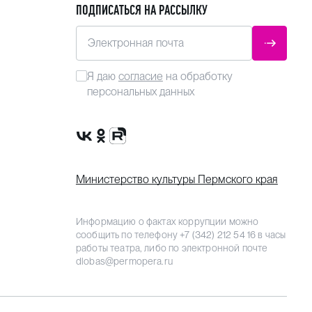
ПОДПИСАТЬСЯ НА РАССЫЛКУ
Электронная почта
ОТПРАВ
Я даю
согласие
на обработку
персональных данных
Сообщество VK
Группа в одноклассниках
Канал Rutube
Министерство культуры Пермского края
Информацию о фактах коррупции можно
сообщить по телефону
+7 (342) 212 54 16
в часы
работы театра, либо по электронной почте
dlobas@permopera.ru