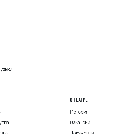
музыки
А
О ТЕАТРЕ
о
История
уппа
Вакансии
уппа
Документы