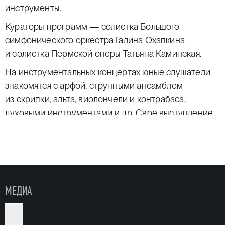
инструменты.
Кураторы программ — солистка Большого
симфонического оркестра Галина Охапкина
и солистка Пермской оперы Татьяна Каминская.
На инструментальных концертах юные слушатели
знакомятся с арфой, струнными ансамблем
из скрипки, альта, виолончели и контрабаса,
духовыми инструментами и др. Свое выступление
ведущие сопровождают рассказом об истории
создания музыкального инструмента, на котором
они играют, о роли инструмента в оркестре
и свойственных ему разнообразных возможностях.
На вокальных концертах дети узнают о том, какие
МЕДИА
бывают голоса, и слушают выступления солистов
Пермской оперы.
ФОТО