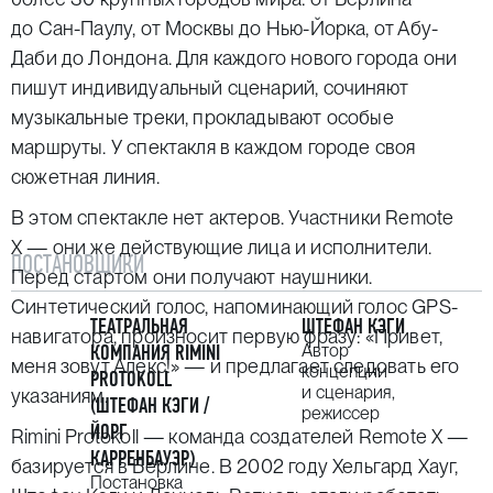
до Сан-Паулу, от Москвы до Нью-Йорка, от Абу-
Даби до Лондона. Для каждого нового города они
пишут индивидуальный сценарий, сочиняют
музыкальные треки, прокладывают особые
маршруты. У спектакля в каждом городе своя
сюжетная линия.
В этом спектакле нет актеров. Участники Remote
Х — они же действующие лица и исполнители.
ПОСТАНОВЩИКИ
Перед стартом они получают наушники.
Синтетический голос, напоминающий голос GPS-
ТЕАТРАЛЬНАЯ
ШТЕФАН КЭГИ
навигатора, произносит первую фразу: «Привет,
КОМПАНИЯ RIMINI
Автор
меня зовут Алекс!» — и предлагает следовать его
концепции
PROTOKOLL
и сценария,
указаниям.
(ШТЕФАН КЭГИ /
режиссер
ЙОРГ
Rimini Protokoll — команда создателей Remote X —
КАРРЕНБАУЭР)
базируется в Берлине. В 2002 году Хельгард Хауг,
Постановка