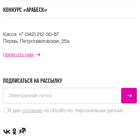
КОНКУРС «АРАБЕСК»
Касса:
+7 (342) 212-30-87
Пермь, Петропавловская, 25а
Написать нам
ПОДПИСАТЬСЯ НА РАССЫЛКУ
Электронная почта
ОТПР
Я даю
согласие
на обработку персональных данных
Сообщество VK
Группа в одноклассниках
Канал Rutube