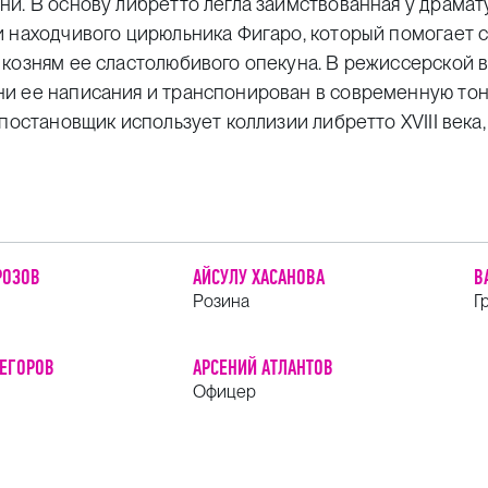
и. В основу либретто легла заимствованная у драмат
и находчивого цирюльника Фигаро, который помогает 
 козням ее сластолюбивого опекуна. В режиссерской 
и ее написания и транспонирован в современную тон
постановщик использует коллизии либретто ХVIII века,
РОЗОВ
АЙСУЛУ ХАСАНОВА
В
Розина
Г
 ЕГОРОВ
АРСЕНИЙ АТЛАНТОВ
Офицер