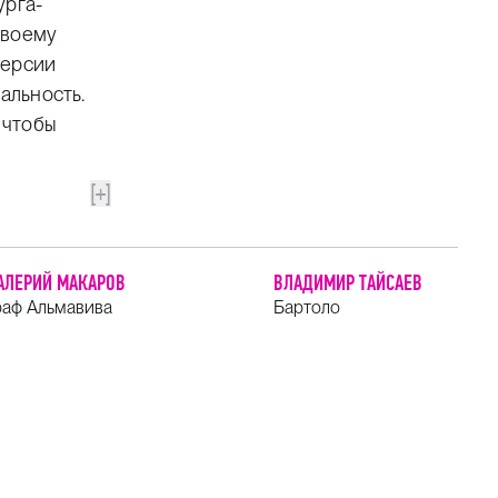
урга-
своему
версии
альность.
 чтобы
[+]
АЛЕРИЙ МАКАРОВ
ВЛАДИМИР ТАЙСАЕВ
раф Альмавива
Бартоло