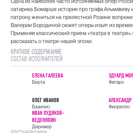
Одна из наиболее часто исполняемых опер Россин
сатирика Бомарше история про графа Альмавиву 
патрону жениться на прелестной Розине вопреки
Валерии Бородиной сюжет оперы изъят из времен
Применяя классический прием «театра в театре», 
рассказать о театре нашей эпохи.
КРАТКОЕ СОДЕРЖАНИЕ
СОСТАВ ИСПОЛНИТЕЛЕЙ
ЕЛЕНА ГАЛЕЕВА
ЭДУАРД МО
Берта
Фигаро
ОЛЕГ ИВАНОВ
АЛЕКСАНДР
Базилио
Фиорелло
ИВАН ХУДЯКОВ-
ВЕДЕНЯПИН
Дирижер
ПОСТАНОВЩИКИ