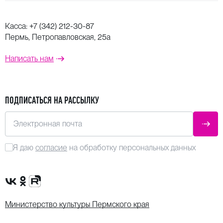
Касса:
+7 (342) 212-30-87
Пермь, Петропавловская, 25а
Написать нам
ПОДПИСАТЬСЯ НА РАССЫЛКУ
Электронная почта
ОТПР
Я даю
согласие
на обработку персональных данных
Сообщество VK
Группа в одноклассниках
Канал Rutube
Министерство культуры Пермского края