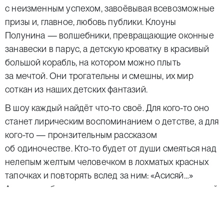
с неизменным успехом, завоёвывая всевозможные
призы и, главное, любовь публики. Клоуны
Полунина — волшебники, превращающие оконные
занавески в парус, а детскую кроватку в красивый
большой корабль, на котором можно плыть
за мечтой. Они трогательны и смешны, их мир
соткан из наших детских фантазий.
В шоу каждый найдёт что-то своё. Для кого-то оно
станет лирическим воспоминанием о детстве, а для
кого-то — пронзительным рассказом
об одиночестве. Кто-то будет от души смеяться над
нелепым желтым человечком в лохматых красных
тапочках и повторять вслед за ним: «Асисяй…»
А у кого-то будут наворачиваться слезы от щемящей
трепетности маленького человека в бездонной
синеве вселенной. И любовь, словно паутина,